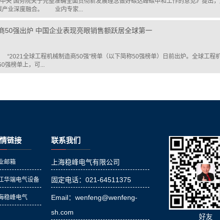
中央 国务院关于完整准确全面贯彻新发展理念做好碳达峰碳中和工作的意见》提出，
产业深度融合。 业内专家...
商50强出炉 中国企业表现亮眼销售额跃居全球第一
 “2021全球工程机械制造商50强”榜单（以下简称50强榜单）日前出炉。全球工
0强榜单上，可...
情链接
联系我们
上海稳峰电气有限公司
业邮箱
固定电话：021-64511375
江华端电气设备
Email：wenfeng@wenfeng-
海稳峰电气
sh.com
好友