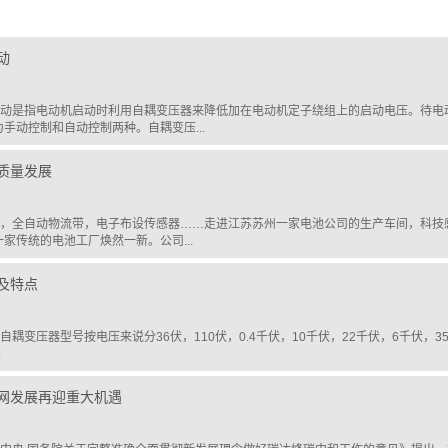
动
动是指电动机启动时利用自耦变压器来降低加在电动机定子绕组上的启动电压。待电
手动控制和自动控制两种。自耦变压...
质量发展
，全自动物流带，电子布设传感器……走进江苏苏州一家电池公司的生产车间，科技
家传统的电池工厂焕然一新。公司...
及特点
耦变压器型号按电压来说分36伏，110伏，0.4千伏，10千伏，22千伏，6千伏，35千
.
网发展再迎重大机遇