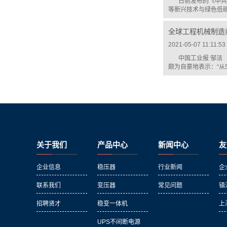
日前发布的《中共
等新兴技术与绿色低碳
全球工程机械制造
2021-05-07 11:11:53
中国工业报 邹洁
颇为自豪地表示：“从5
关于我们
产品中心
新闻中心
友
企业信息
稳压器
行业新闻
企
联系我们
变压器
常见问题
镇
招聘贤才
稳变一体机
上
UPS不间断电源