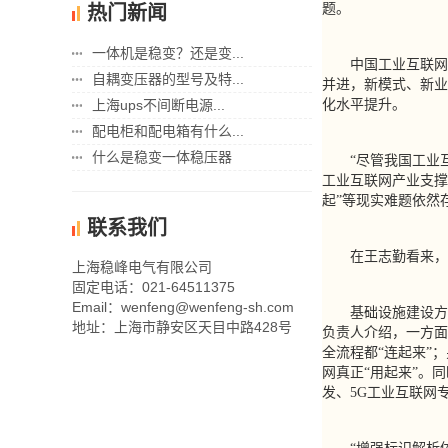
题。
热门新闻
一体机是稳变？还是变...
中国工业互联网研
自耦变压器的型号及特...
并进，新模式、新业
上海ups不间断电源...
化水平提升。
配电柜和配电箱有什么...
什么是稳变一体稳压器
“尽管我国工业互
工业互联网产业支撑
起”等现实难题依然
联系我们
在王志勤看来，《
上海稳峰电气有限公司
固定电话：021-64511375
Email：wenfeng@wenfeng-sh.com
基础设施建设方面
地址：上海市静安区天目中路428号
负责人介绍，一方面
全流程都“连起来”
网真正“用起来”。
发、5G工业互联网