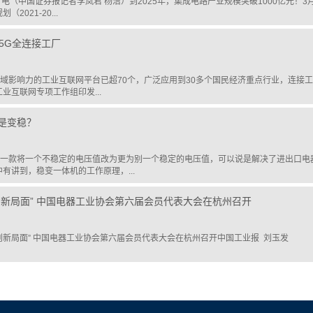
日电（中国证券报记者李岚君 杨洁）到2025年，集成电路产业规模突破1000亿元
2021-20...
5G全连接工厂
域影响力的工业互联网平台已超70个，广泛应用到30多个国民经济重点行业，连接工
业互联网专项工作组印发...
是变稳？
一款将一个不稳定的电压值改为更为别一个稳定的电压值，可以说是解决了进出口电
有讲到，稳变一体机的工作原理，...
创新局面” 中国电器工业协会第六届会员代表大会在杭州召开
开创新局面” 中国电器工业协会第六届会员代表大会在杭州召开中国工业报 刘玉