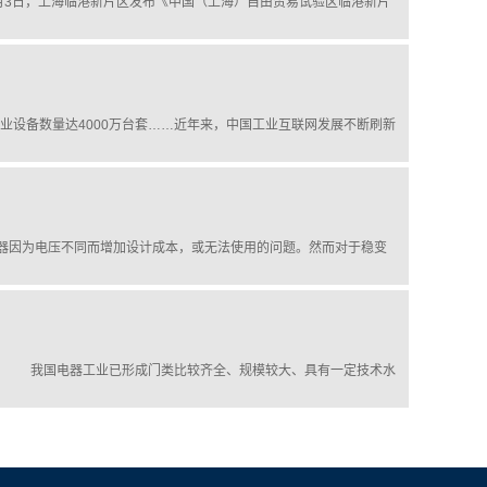
！3月3日，上海临港新片区发布《中国（上海）自由贸易试验区临港新片
业设备数量达4000万台套……近年来，中国工业互联网发展不断刷新
器因为电压不同而增加设计成本，或无法使用的问题。然而对于稳变
发 我国电器工业已形成门类比较齐全、规模较大、具有一定技术水