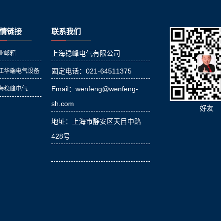
情链接
联系我们
上海稳峰电气有限公司
业邮箱
固定电话：021-64511375
江华端电气设备
Email：wenfeng@wenfeng-
海稳峰电气
sh.com
好友
地址：上海市静安区天目中路
428号